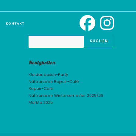
KONTAKT
Suchen
SUCHEN
Neuigkeiten
Kleidertausch-Party
Nähkurse im Repair-Café
Repair-Café
Nähkurse im Wintersemester 2025/26
Märkte 2025